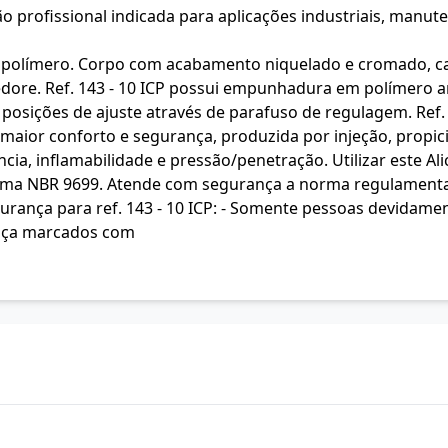
 profissional indicada para aplicações industriais, manute
mero. Corpo com acabamento niquelado e cromado, cabeça 
edore. Ref. 143 - 10 ICP possui empunhadura em polímero 
 6 posições de ajuste através de parafuso de regulagem. Re
maior conforto e segurança, produzida por injeção, propi
ncia, inflamabilidade e pressão/penetração. Utilizar este 
rma NBR 9699. Atende com segurança a norma regulamenta
egurança para ref. 143 - 10 ICP: - Somente pessoas devidame
ança marcados com