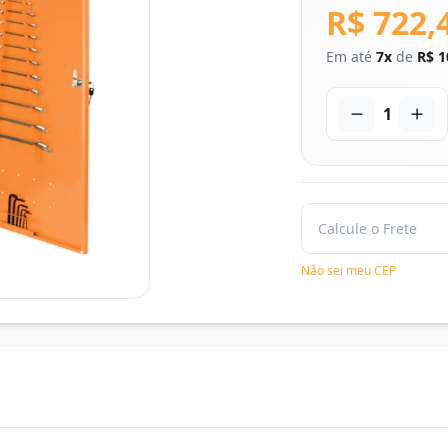
R$ 722,
Em até
7x
de
R$ 1
1
Não sei meu CEP