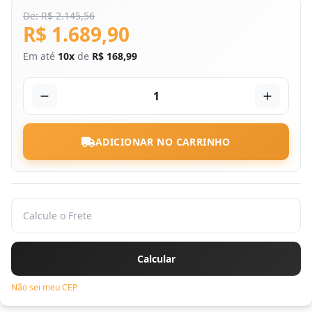
De: R$ 2.145,56
R$ 1.689,90
Em até
10x
de
R$ 168,99
1
ADICIONAR NO CARRINHO
Não sei meu CEP