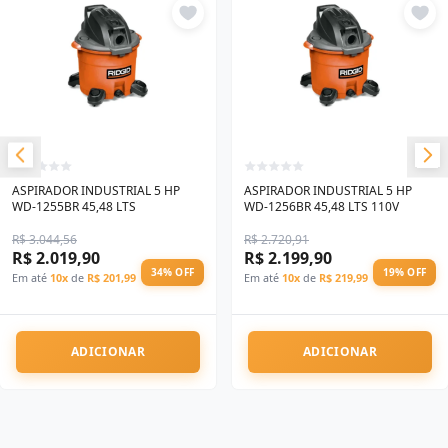
ASPIRADOR INDUSTRIAL 5 HP
ASPIRADOR INDUSTRIAL 5 HP
WD-1255BR 45,48 LTS
WD-1256BR 45,48 LTS 110V
R$ 3.044,56
R$ 2.720,91
R$ 2.019,90
R$ 2.199,90
34% OFF
19% OFF
Em até
10x
de
R$ 201,99
Em até
10x
de
R$ 219,99
ADICIONAR
ADICIONAR