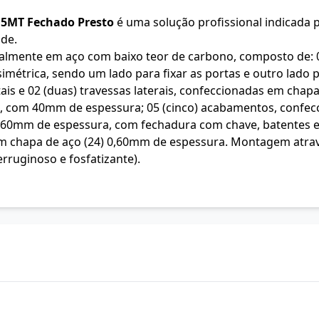
,5MT Fechado Presto
é uma solução profissional indicada p
ade.
talmente em aço com baixo teor de carbono, composto de: 
simétrica, sendo um lado para fixar as portas e outro lad
tais e 02 (duas) travessas laterais, confeccionadas em cha
 com 40mm de espessura; 05 (cinco) acabamentos, confecc
 0,60mm de espessura, com fechadura com chave, batentes 
 em chapa de aço (24) 0,60mm de espessura. Montagem atrav
erruginoso e fosfatizante).