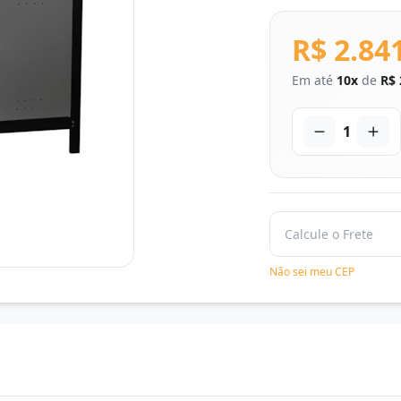
R$ 2.84
Em até
10x
de
R$ 
1
Não sei meu CEP