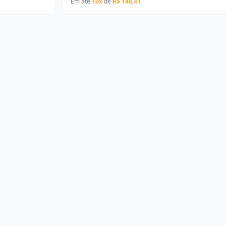
Em até
10x
de
R$ 148,41