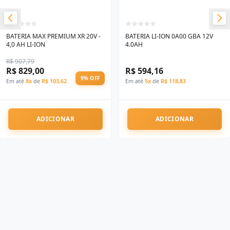
BATERIA MAX PREMIUM XR 20V -
BATERIA LI-ION 0A00 GBA 12V
4,0 AH LI-ION
4.0AH
R$ 907,79
R$ 829,00
R$ 594,16
9% OFF
Em até
8x
de
R$ 103,62
Em até
5x
de
R$ 118,83
ADICIONAR
ADICIONAR