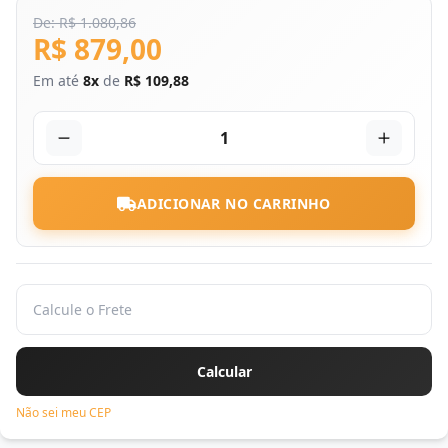
De: R$ 1.080,86
R$ 879,00
Em até
8x
de
R$ 109,88
1
ADICIONAR NO CARRINHO
Não sei meu CEP