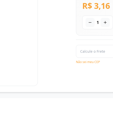
R$ 3,16
1
Não sei meu CEP