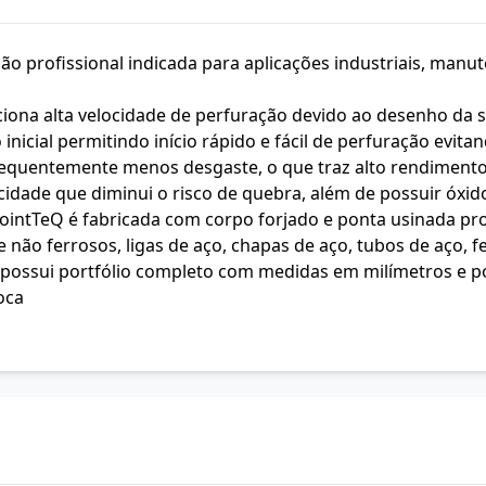
o profissional indicada para aplicações industriais, manut
iona alta velocidade de perfuração devido ao desenho da 
o inicial permitindo início rápido e fácil de perfuração evi
sequentemente menos desgaste, o que traz alto rendimento
icidade que diminui o risco de quebra, além de possuir óxid
PointTeQ é fabricada com corpo forjado e ponta usinada pr
ão ferrosos, ligas de aço, chapas de aço, tubos de aço, fe
Q possui portfólio completo com medidas em milímetros e 
oca