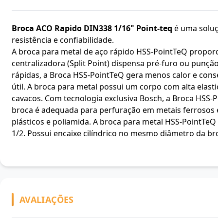
Broca ACO Rapido DIN338 1/16" Point-teq
é uma soluçã
resistência e confiabilidade.
A broca para metal de aço rápido HSS-PointTeQ proporc
centralizadora (Split Point) dispensa pré-furo ou punçã
rápidas, a Broca HSS-PointTeQ gera menos calor e con
útil. A broca para metal possui um corpo com alta elast
cavacos. Com tecnologia exclusiva Bosch, a Broca HSS-
broca é adequada para perfuração em metais ferrosos e n
plásticos e poliamida. A broca para metal HSS-PointTe
1/2. Possui encaixe cilíndrico no mesmo diâmetro da br
AVALIAÇÕES