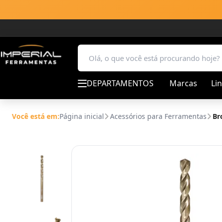
DEPARTAMENTOS
Marcas
Li
Você está em:
Página inicial
Acessórios para Ferramentas
Br