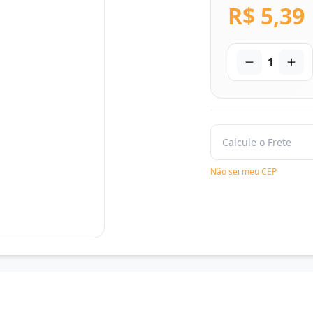
R$ 5,39
1
Não sei meu CEP