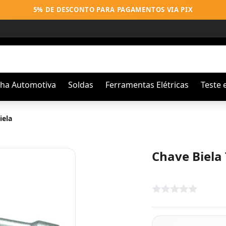
5% DE DESCONTO PARA PAGAMENTOS VIA PIX
nha Automotiva
Soldas
Ferramentas Elétricas
Teste 
iela
Chave Biela 