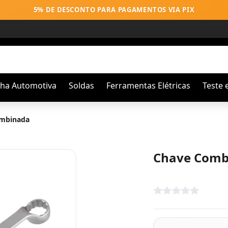
5% DE DESCONTO PARA PAGAMENTOS VIA PIX
nha Automotiva
Soldas
Ferramentas Elétricas
Teste 
mbinada
Chave Comb