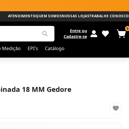
ATENDIMENTO
QUEM SOMOS
NOSSAS LOJAS
TRABALHE CONOSCO
0
Entre
ou
Cadastre-se
e Medição
EPI's
Catálogo
inada 18 MM Gedore