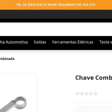
5% DE DESCONTO PARA PAGAMENTOS VIA PIX
nha Automotiva
Soldas
Ferramentas Elétricas
Teste 
mbinada
Chave Comb