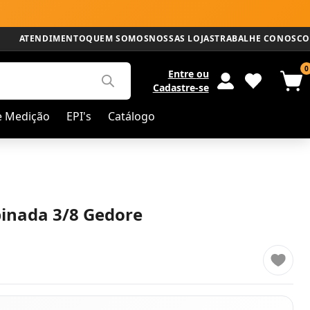
ATENDIMENTO
QUEM SOMOS
NOSSAS LOJAS
TRABALHE CONOSCO
0
Entre
ou
Cadastre-se
e Medição
EPI's
Catálogo
inada 3/8 Gedore