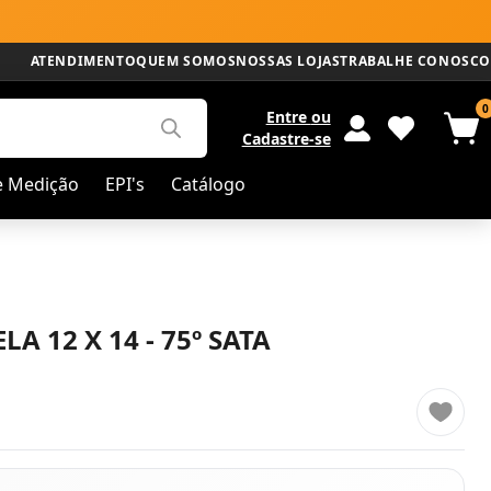
ATENDIMENTO
QUEM SOMOS
NOSSAS LOJAS
TRABALHE CONOSCO
0
Entre
ou
Cadastre-se
e Medição
EPI's
Catálogo
LA 12 X 14 - 75º SATA