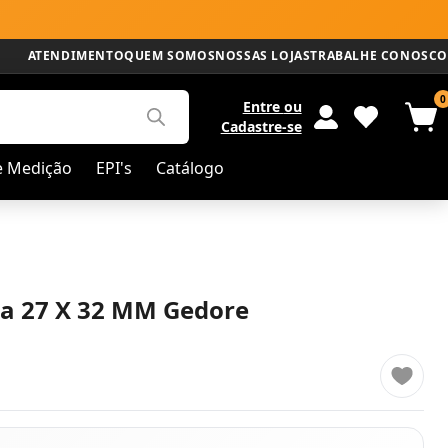
ATENDIMENTO
QUEM SOMOS
NOSSAS LOJAS
TRABALHE CONOSCO
0
Entre
ou
Cadastre-se
e Medição
EPI's
Catálogo
la 27 X 32 MM Gedore