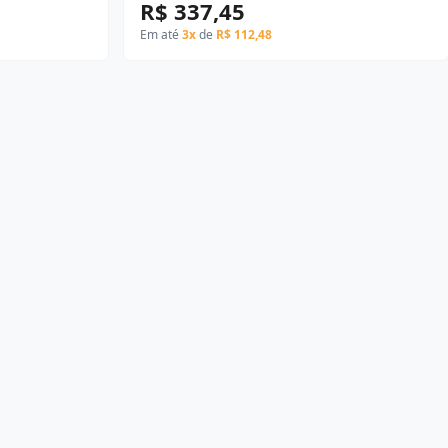
R$ 337,45
Em até
3x
de
R$ 112,48