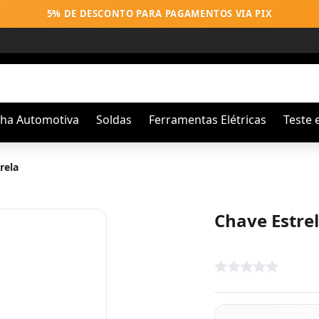
5% DE DESCONTO PARA PAGAMENTOS VIA PIX
nha Automotiva
Soldas
Ferramentas Elétricas
Teste 
rela
Chave Estre