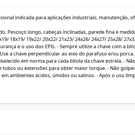
ional indicada para aplicações industriais, manutenção, of
 Pescoço longo, cabeças inclinadas, parede fina e medida
17x19/ 18x19/ 19x22/ 20x22/ 21x23/ 24x26/ 24x27/ 25x28/ 27x
urança e o uso dos EPIs. - Sempre utilize a chave com a bi
- Use a chave perpendicular ao eixo do parafuso e/ou porca. 
abelecido em norma para cada bitola da chave estrela. - Nã
e tubos ou extensões para obter maior torque. - Não golpeie 
 em ambientes ácidos, úmidos ou salinos. - Após o uso limp