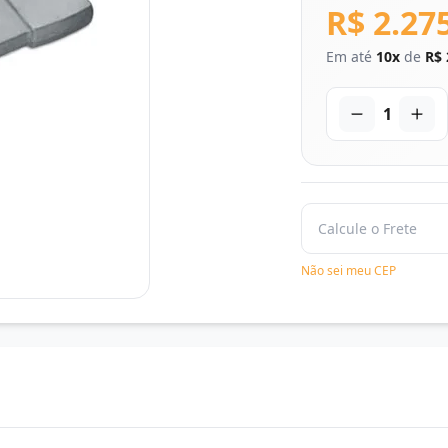
R$ 2.27
Em até
10x
de
R$ 
1
Não sei meu CEP