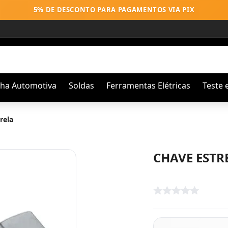
5% DE DESCONTO PARA PAGAMENTOS VIA PIX
nha Automotiva
Soldas
Ferramentas Elétricas
Teste 
rela
CHAVE ESTRE