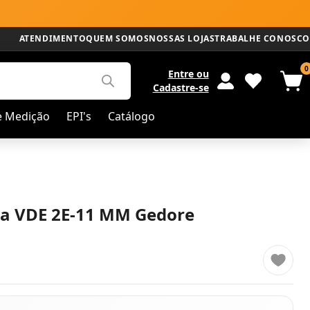
ATENDIMENTO
QUEM SOMOS
NOSSAS LOJAS
TRABALHE CONOSCO
0
Entre
ou
Cadastre-se
e Medição
EPI's
Catálogo
la VDE 2E-11 MM Gedore