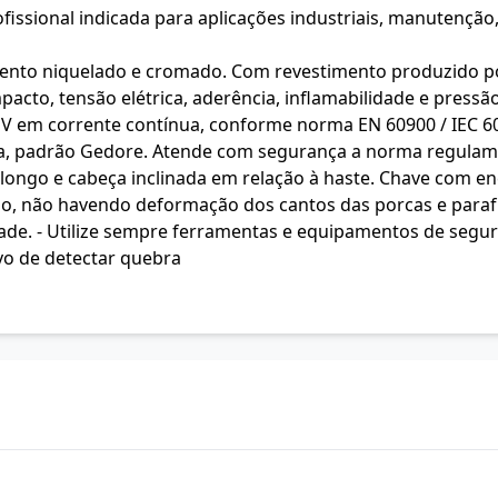
issional indicada para aplicações industriais, manutenção,
nto niquelado e cromado. Com revestimento produzido por
acto, tensão elétrica, aderência, inflamabilidade e pressã
V em corrente contínua, conforme norma EN 60900 / IEC 60
elha, padrão Gedore. Atende com segurança a norma regulam
o longo e cabeça inclinada em relação à haste. Chave com e
ado, não havendo deformação dos cantos das porcas e para
dade. - Utilize sempre ferramentas e equipamentos de seg
vo de detectar quebra