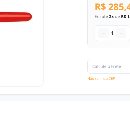
R$ 285,
Em até
2x
de
R$ 1
1
Não sei meu CEP