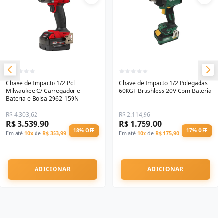
Chave de Impacto 1/2 Pol
Chave de Impacto 1/2 Polegadas
Milwaukee C/ Carregador e
60KGF Brushless 20V Com Bateria
Bateria e Bolsa 2962-159N
R$ 4.303,62
R$ 2.114,96
R$ 3.539,90
R$ 1.759,00
18% OFF
17% OFF
Em até
10x
de
R$ 353,99
Em até
10x
de
R$ 175,90
ADICIONAR
ADICIONAR