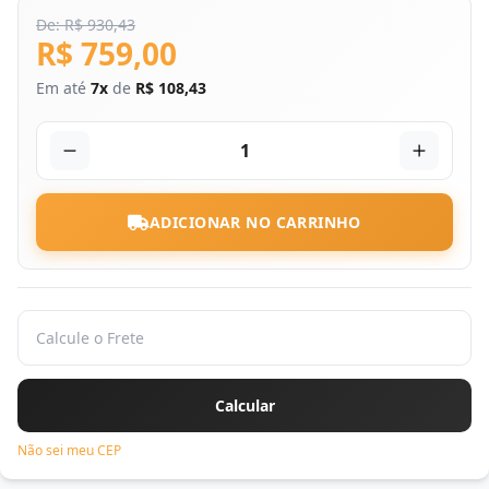
De: R$ 930,43
R$ 759,00
Em até
7x
de
R$ 108,43
1
ADICIONAR NO CARRINHO
Não sei meu CEP