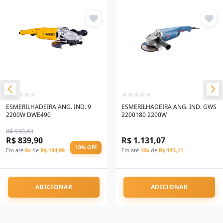
ESMERILHADEIRA ANG. IND. 9
ESMERILHADEIRA ANG. IND. GWS
2200W DWE490
2200180 2200W
R$ 930,43
R$ 839,90
R$ 1.131,07
10% OFF
Em até
8x
de
R$ 104,99
Em até
10x
de
R$ 113,11
ADICIONAR
ADICIONAR