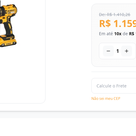
De: R$ 1.410,26
R$ 1.15
Em até
10x
de
R$ 
1
Não sei meu CEP