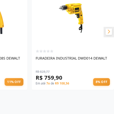
08S DEWALT
FURADEIRA INDUSTRIAL DWD014 DEWALT
R$ 828,77
R$ 759,90
11% OFF
8% OFF
Em até
7x
de
R$ 108,56