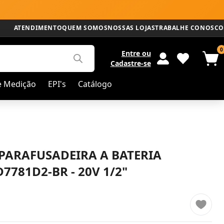
ATENDIMENTO
QUEM SOMOS
NOSSAS LOJAS
TRABALHE CONOSCO
0
Entre
ou
Cadastre-se
e Medição
EPI's
Catálogo
PARAFUSADEIRA A BATERIA
7781D2-BR - 20V 1/2"