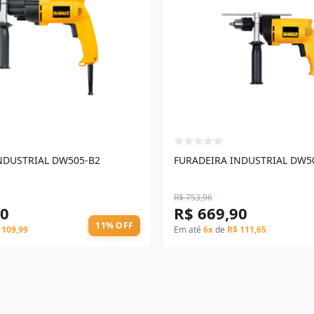
NDUSTRIAL DW505-B2
FURADEIRA INDUSTRIAL DW5
R$ 753,96
90
R$ 669,90
11% OFF
 109,99
Em até
6x
de
R$ 111,65