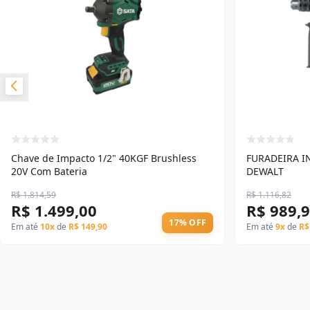
Chave de Impacto 1/2" 40KGF Brushless
FURADEIRA I
20V Com Bateria
DEWALT
R$ 1.814,59
R$ 1.116,82
R$ 1.499,00
R$ 989,
17% OFF
Em até
10x
de
R$ 149,90
Em até
9x
de
R$